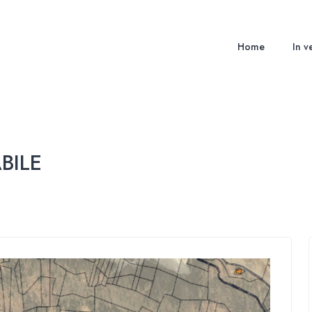
Home
In v
BILE