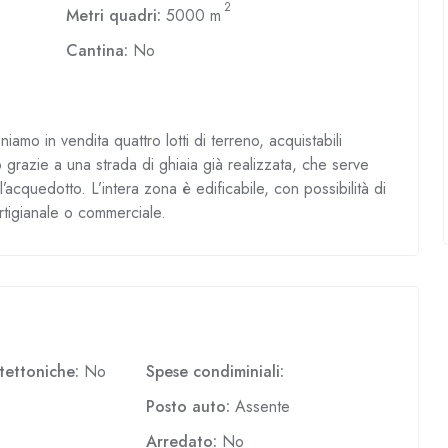
2
Metri quadri:
5000 m
Cantina:
No
niamo in vendita quattro lotti di terreno, acquistabili
 grazie a una strada di ghiaia già realizzata, che serve
ll’acquedotto. L’intera zona è edificabile, con possibilità di
artigianale o commerciale.
itettoniche:
No
Spese condiminiali:
Posto auto:
Assente
Arredato:
No